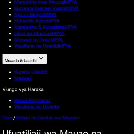
Marejesho kwa Wauzaji
MPYA
Kununua kwenye Vwaza
MPYA
Njia za Malipo
MPYA
Kufuatilia Agizo
MPYA
Marejesho & Kurudisha
MPYA
Ulinzi wa Mnunuzi
MPYA
Maswali ya Duka
MPYA
Wasiliana na Usaidizi
MPYA
Msaada & Usaidizi
Kupata Usaidizi
Maswali
Viungo vya Haraka
Pakua Programu
Wasiliana na Usaidizi
Docs
/
Malipo na Upataji wa Mapato
Ufuatiliaji wa Mauzo na