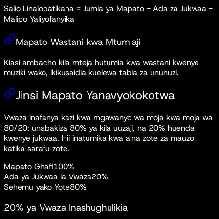
Salio Linalopatikana = Jumla ya Mapato - Ada za Jukwaa -
Malipo Yaliyofanyika
Mapato Wastani kwa Mtumiaji
Kiasi ambacho kila mteja hutumia kwa wastani kwenye
muziki wako, ikikusaidia kuelewa tabia za ununuzi.
Jinsi Mapato Yanavyokokotwa
Vwaza inafanya kazi kwa mgawanyo wa moja kwa moja wa
80/20: unabakiza 80% ya kila uuzaji, na 20% huenda
kwenye jukwaa. Hii inatumika kwa aina zote za mauzo
katika sarafu zote.
Mapato Ghafi
100%
Ada ya Jukwaa la Vwaza
20%
Sehemu yako Yote
80%
20% ya Vwaza Inashughulikia