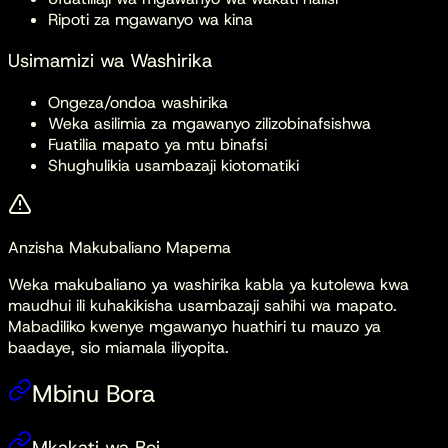
Ripoti za mgawanyo wa kina
Usimamizi wa Washirika
Ongeza/ondoa washirika
Weka asilimia za mgawanyo zilizobinafsishwa
Fuatilia mapato ya mtu binafsi
Shughulikia usambazaji kiotomatiki
Anzisha Makubaliano Mapema
Weka makubaliano ya washirika kabla ya kutolewa kwa
maudhui ili kuhakikisha usambazaji sahihi wa mapato.
Mabadiliko kwenye mgawanyo huathiri tu mauzo ya
baadaye, sio miamala iliyopita.
Mbinu Bora
Mkakati wa Bei