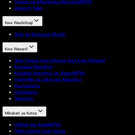
Vwaza na Majukwaa Mengine
MPYA
Akaunti Yako
Kwa Wasikilizaji
Jinsi ya Kununua Muziki
Kwa Wasanii
Jinsi Vwaza Inavyofanya Kazi kwa Wasanii
Kupakia Maudhui
Kupakia Maudhui ya Video
MPYA
Hakimiliki na Ulinzi wa Maudhui
Kuchapisha
Ushirikiano
Takwimu
Mikakati ya Kutoa
Ufikiaji wa Awali
MPYA
Toleo Hatua kwa Hatua