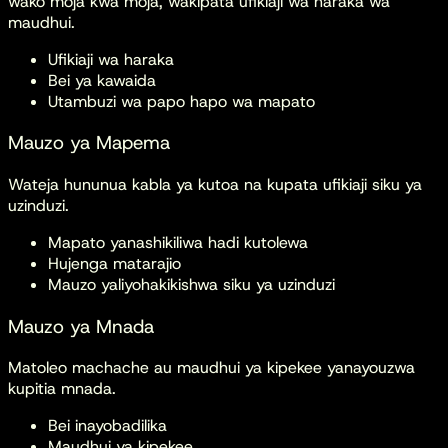
wako moja kwa moja, wakipata ufikiaji wa haraka wa
maudhui.
Ufikiaji wa haraka
Bei ya kawaida
Utambuzi wa papo hapo wa mapato
Mauzo ya Mapema
Wateja hununua kabla ya kutoa na kupata ufikiaji siku ya
uzinduzi.
Mapato yanashikiliwa hadi kutolewa
Hujenga matarajio
Mauzo yaliyohakikishwa siku ya uzinduzi
Mauzo ya Mnada
Matoleo machache au maudhui ya kipekee yanayouzwa
kupitia mnada.
Bei inayobadilika
Maudhui ya kipekee