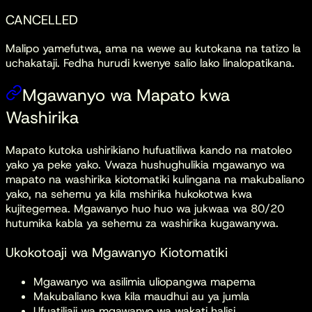
CANCELLED
Malipo yamefutwa, ama na wewe au kutokana na tatizo la
uchakataji. Fedha hurudi kwenye salio lako linalopatikana.
Mgawanyo wa Mapato kwa
Washirika
Mapato kutoka ushirikiano hufuatiliwa kando na matoleo
yako ya peke yako. Vwaza hushughulikia mgawanyo wa
mapato na washirika kiotomatiki kulingana na makubaliano
yako, na sehemu ya kila mshirika hukokotwa kwa
kujitegemea. Mgawanyo huo huo wa jukwaa wa 80/20
hutumika kabla ya sehemu za washirika kugawanywa.
Ukokotoaji wa Mgawanyo Kiotomatiki
Mgawanyo wa asilimia uliopangwa mapema
Makubaliano kwa kila maudhui au ya jumla
Ufuatiliaji wa mgawanyo wa wakati halisi