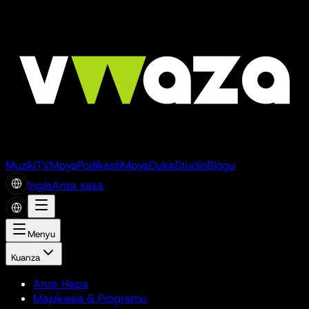
Muziki
TV
Mpya
Podikasti
Mpya
Duka
Studio
Blogu
Ingia
Anza sasa
Menyu
Kuanza
Anza Hapa
Majukwaa & Programu