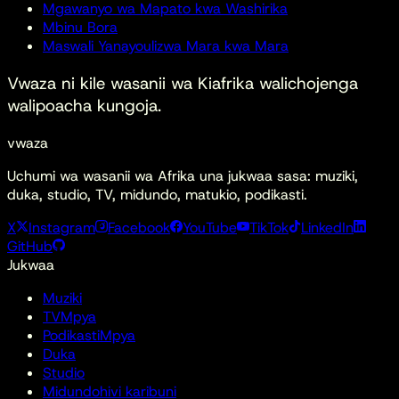
Mgawanyo wa Mapato kwa Washirika
Mbinu Bora
Maswali Yanayoulizwa Mara kwa Mara
Vwaza ni kile
wasanii wa Kiafrika walichojenga
walipoacha kungoja.
vwaza
Uchumi wa wasanii wa Afrika una jukwaa sasa: muziki,
duka, studio, TV, midundo, matukio, podikasti.
X
Instagram
Facebook
YouTube
TikTok
LinkedIn
GitHub
Jukwaa
Muziki
TV
Mpya
Podikasti
Mpya
Duka
Studio
Midundo
hivi karibuni