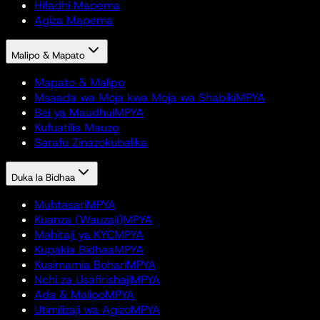
Hifadhi Mapema
Agiza Mapema
Malipo & Mapato
Mapato & Malipo
Msaada wa Moja kwa Moja wa Shabiki
MPYA
Bei ya Maudhui
MPYA
Kufuatilia Mauzo
Sarafu Zinazokubalika
Duka la Bidhaa
Muhtasari
MPYA
Kuanza (Wauzaji)
MPYA
Mahitaji ya KYC
MPYA
Kupakia Bidhaa
MPYA
Kusimamia Bohari
MPYA
Nchi za Usafirishaji
MPYA
Ada & Malipo
MPYA
Utimilizaji wa Agizo
MPYA