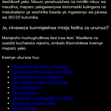
dashibodi yako. Mauzo yanahusishwa na mmiliki mkuu wa
maudhui, mapato yakigawanywa kiotomatiki kulingana na
makubaliano ya washirika baada ya mgawanyo wa jukwaa
wa 80/20 kutumika.
Je, ninaweza kumrejeshea mteja fedha za ununuzi?
Marejesho hushughulikiwa kesi kwa kesi. Wasiliana na
usaidizi kuchakata rejesho, ambalo litaondolewa kwenye
mapato yako.
Kwenye ukurasa huu
Fikia Dashibodi Yako ya Mapato
Kuelewa Dashibodi Yako ya Mauzo
Vipimo Muhimu vya Mapato
Jinsi Mapato Yanavyohesabiwa
Data ya Miamala
Aina za Mauzo
Vipengele vya Ufuatiliaji wa Mauzo
Kusimamia Mapato Yako
Hali za Malipo