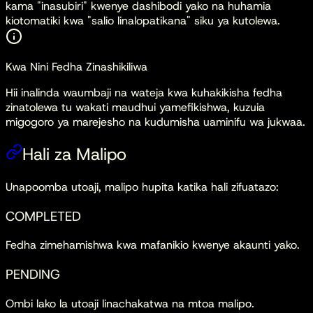
kama "inasubiri" kwenye dashibodi yako na huhamia
kiotomatiki kwa "salio linalopatikana" siku ya kutolewa.
Kwa Nini Fedha Zinashikiliwa
Hii inalinda waumbaji na wateja kwa kuhakikisha fedha
zinatolewa tu wakati maudhui yamefikishwa, kuzuia
migogoro ya marejesho na kudumisha uaminifu wa jukwaa.
Hali za Malipo
Unapoomba utoaji, malipo hupita katika hali zifuatazo:
COMPLETED
Fedha zimehamishwa kwa mafanikio kwenye akaunti yako.
PENDING
Ombi lako la utoaji linachakatwa na mtoa malipo.