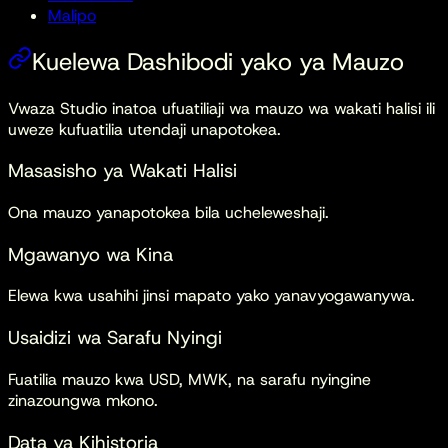
Malipo
Kuelewa Dashibodi yako ya Mauzo
Vwaza Studio inatoa ufuatiliaji wa mauzo wa wakati halisi ili
uweze kufuatilia utendaji unapotokea.
Masasisho ya Wakati Halisi
Ona mauzo yanapotokea bila ucheleweshaji.
Mgawanyo wa Kina
Elewa kwa usahihi jinsi mapato yako yanavyogawanywa.
Usaidizi wa Sarafu Nyingi
Fuatilia mauzo kwa USD, MWK, na sarafu nyingine
zinazoungwa mkono.
Data ya Kihistoria