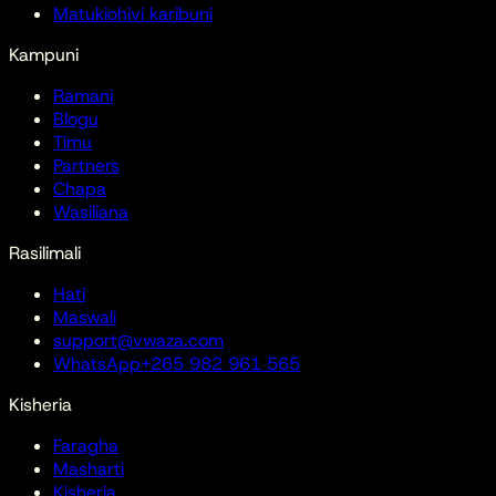
Matukio
hivi karibuni
Kampuni
Ramani
Blogu
Timu
Partners
Chapa
Wasiliana
Rasilimali
Hati
Maswali
support@vwaza.com
WhatsApp
+265 982 961 565
Kisheria
Faragha
Masharti
Kisheria