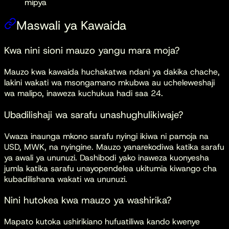
mipya
Maswali ya Kawaida
Kwa nini sioni mauzo yangu mara moja?
Mauzo kwa kawaida huchakatwa ndani ya dakika chache,
lakini wakati wa msongamano mkubwa au ucheleweshaji
wa malipo, inaweza kuchukua hadi saa 24.
Ubadilishaji wa sarafu unashughulikiwaje?
Vwaza inaunga mkono sarafu nyingi ikiwa ni pamoja na
USD, MWK, na nyingine. Mauzo yanarekodiwa katika sarafu
ya awali ya ununuzi. Dashibodi yako inaweza kuonyesha
jumla katika sarafu unayopendelea ukitumia kiwango cha
kubadilishana wakati wa ununuzi.
Nini hutokea kwa mauzo ya washirika?
Mapato kutoka ushirikiano hufuatiliwa kando kwenye