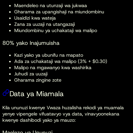
Maendeleo na utunzaji wa jukwaa
Gharama za upangishaji na miundombinu
Usaidizi kwa wateja
Zana za uuzaji na utangazaji
Miundombinu ya uchakataji wa malipo
80% yako Inajumuisha
Kazi yako ya ubunifu na mapato
Ada za uchakataji wa malipo (3% + $0.30)
Malipo na mgawanyo kwa washirika
Juhudi za uuzaji
Gharama zingine zote
Data ya Miamala
Kila ununuzi kwenye Vwaza huzalisha rekodi ya muamala
yenye vipengele vifuatavyo vya data, vinavyoonekana
kwenye dashibodi yako ya mauzo:
Maelezo ya Ununuzi