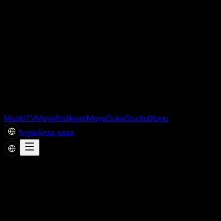
Muziki
TV
Mpya
Podikasti
Mpya
Duka
Studio
Blogu
Ingia
Anza sasa