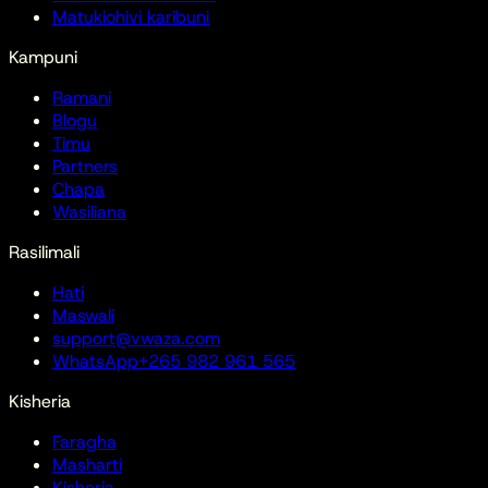
Matukio
hivi karibuni
Kampuni
Ramani
Blogu
Timu
Partners
Chapa
Wasiliana
Rasilimali
Hati
Maswali
support@vwaza.com
WhatsApp
+265 982 961 565
Kisheria
Faragha
Masharti
Kisheria