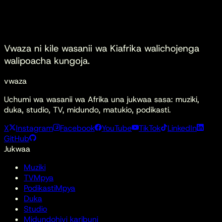
Mahali
Vwaza ni kile
wasanii wa Kiafrika walichojenga
walipoacha kungoja.
vwaza
Uchumi wa wasanii wa Afrika una jukwaa sasa: muziki,
duka, studio, TV, midundo, matukio, podikasti.
X
Instagram
Facebook
YouTube
TikTok
LinkedIn
GitHub
Jukwaa
Muziki
TV
Mpya
Podikasti
Mpya
Duka
Studio
Midundo
hivi karibuni