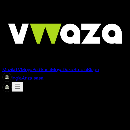
Muziki
TV
Mpya
Podikasti
Mpya
Duka
Studio
Blogu
Ingia
Anza sasa