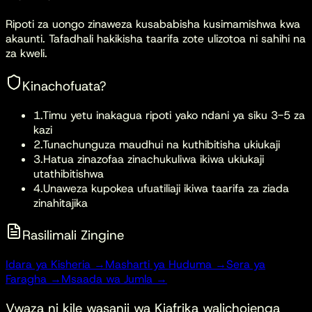
Ripoti za uongo zinaweza kusababisha kusimamishwa kwa
akaunti. Tafadhali hakikisha taarifa zote ulizotoa ni sahihi na
za kweli.
Kinachofuata?
1.
Timu yetu inakagua ripoti yako ndani ya siku 3-5 za
kazi
2.
Tunachunguza maudhui na kuthibitisha ukiukaji
3.
Hatua zinazofaa zinachukuliwa ikiwa ukiukaji
utathibitishwa
4.
Unaweza kupokea ufuatiliaji ikiwa taarifa za ziada
zinahitajika
Rasilimali Zingine
Idara ya Kisheria →
Masharti ya Huduma →
Sera ya
Faragha →
Msaada wa Jumla →
Vwaza ni kile
wasanii wa Kiafrika walichojenga