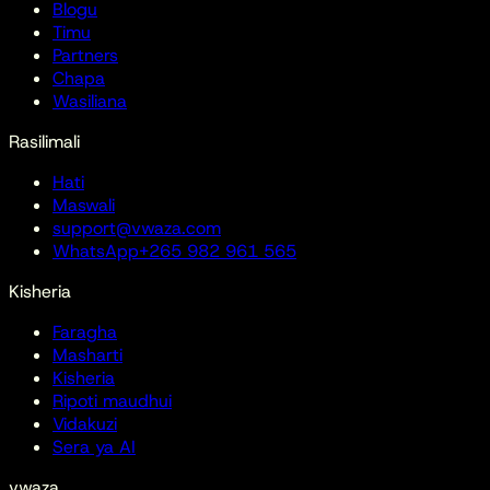
Blogu
Timu
Partners
Chapa
Wasiliana
Rasilimali
Hati
Maswali
support@vwaza.com
WhatsApp
+265 982 961 565
Kisheria
Faragha
Masharti
Kisheria
Ripoti maudhui
Vidakuzi
Sera ya AI
vwaza