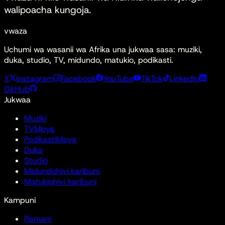
walipoacha kungoja.
vwaza
Uchumi wa wasanii wa Afrika una jukwaa sasa: muziki,
duka, studio, TV, midundo, matukio, podikasti.
X
Instagram
Facebook
YouTube
TikTok
LinkedIn
GitHub
Jukwaa
Muziki
TV
Mpya
Podikasti
Mpya
Duka
Studio
Midundo
hivi karibuni
Matukio
hivi karibuni
Kampuni
Ramani