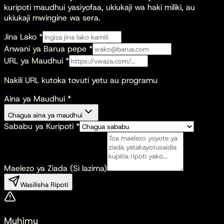
kuripoti maudhui yasiyofaa, ukiukaji wa haki miliki, au
ukiukaji mwingine wa sera.
Jina Lako
*
Anwani ya Barua pepe
*
URL ya Maudhui
*
Nakili URL kutoka tovuti yetu au programu
Aina ya Maudhui
*
Chagua aina ya maudhui
Sababu ya Kuripoti
*
Maelezo ya Ziada (Si lazima)
Wasilisha Ripoti
Muhimu