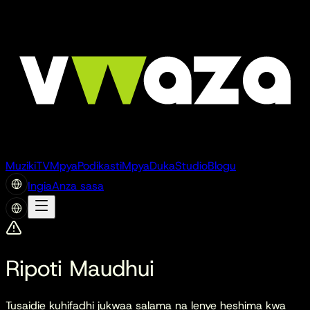
Muziki
TV
Mpya
Podikasti
Mpya
Duka
Studio
Blogu
Ingia
Anza sasa
Ripoti Maudhui
Tusaidie kuhifadhi jukwaa salama na lenye heshima kwa