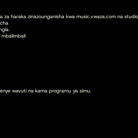
tua za haraka zinazounganisha kwa music.vwaza.com na stud
icha
ngia
a mbalimbali
 kwenye wavuti na kama programu ya simu.