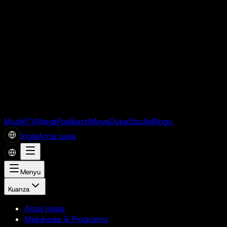
Muziki
TV
Mpya
Podikasti
Mpya
Duka
Studio
Blogu
Ingia
Anza sasa
Menyu
Kuanza
Anza Hapa
Majukwaa & Programu