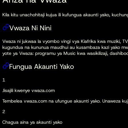
Kila kitu unachohitaji kujua ili kufungua akaunti yako, kuch
Vwaza Ni Nini
Vwaza ni jukwaa la vyombo vingi vya Kiafrika kwa muziki, TV,
kugundua na kununua maudhui au kusambaza kazi yako mwen
yote ya Vwaza: programu ya Music kwa wasikilizaji, dashibod
Fungua Akaunti Yako
1
Jisajili kwenye vwaza.com
Tembelea vwaza.com na ufungue akaunti yako. Unaweza kuji
2
Chagua aina ya akaunti yako