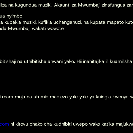
kiliza na kugundua muziki. Akaunti za Mwumbaji zinafungua 
unua nyimbo
a kupakia muziki, kufikia uchanganuzi, na kupata mapato kut
enda Mwumbaji wakati wowote
haji na uthibitishe anwani yako. Hii inahitajika ili kuamilisha
ajili mara moja na utumie maelezo yale yale ya kuingia kwenye 
.com
ni kitovu chako cha kudhibiti uwepo wako katika majukw