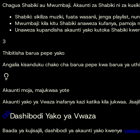
Chagua Shabiki au Mwumbaji. Akaunti za Shabiki ni za kusi
Shabiki: sikiliza muziki, fuata wasanii, jenga playlist, n
Mwumbaji: kila kitu Shabiki anaweza kufanya, pamoja n
Unaweza kupandisha akaunti yako kutoka Shabiki kw
3
Thibitisha barua pepe yako
Angalia kisanduku chako cha barua pepe kwa barua ya uthibitis
Akaunti moja, majukwaa yote
Akaunti yako ya Vwaza inafanya kazi katika kila jukwaa. Jis
Dashibodi Yako ya Vwaza
Baada ya kujisajili, dashibodi ya akaunti yako kwenye
vwaza