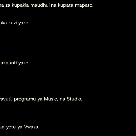
zana za kupakia maudhui na kupata mapato.
oka kazi yako
 akaunti yako.
wavuti, programu ya Music, na Studio.
aa yote ya Vwaza.