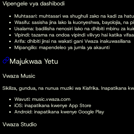
Vipengele vya dashibodi
Muhtasari: muhtasari wa shughuli zako na kadi za ha
Wasifu: sasisha jina lako la kuonyeshwa, bayolojia, na p
Usalama: badilisha nenosiri lako na dhibiti mbinu za kui
Vipindi: tazama na ondoa vipindi vilivyo hai katika vifa
Arifa: dhibiti jinsi na wakati gani Vwaza inakuwasiliana
Mipangilio: mapendeleo ya jumla ya akaunti
Majukwaa Yetu
Vwaza Music
Sikiliza, gundua, na nunua muziki wa Kiafrika. Inapatikana
Wavuti: music.vwaza.com
iOS: inapatikana kwenye App Store
Android: inapatikana kwenye Google Play
Vwaza Studio