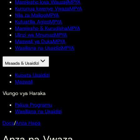
Marejesho kwa Wauzaji
MPYA
Kununua kwenye Vwaza
MPYA
Njia za Malipo
MPYA
Kufuatilia Agizo
MPYA
Marejesho & Kurudisha
MPYA
Ulinzi wa Mnunuzi
MPYA
Maswali ya Duka
MPYA
Wasiliana na Usaidizi
MPYA
Msaada & Usaidizi
Kupata Usaidizi
Maswali
Viungo vya Haraka
Pakua Programu
Wasiliana na Usaidizi
Docs
/
Anza Hapa
Anza na Vwaza