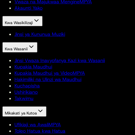
Vwaza na Majukwaa Mengine
MPYA
Akaunti Yako
Kwa Wasikilizaji
Jinsi ya Kununua Muziki
Kwa Wasanii
Jinsi Vwaza Inavyofanya Kazi kwa Wasanii
Kupakia Maudhui
Kupakia Maudhui ya Video
MPYA
Hakimiliki na Ulinzi wa Maudhui
Kuchapisha
Ushirikiano
Takwimu
Mikakati ya Kutoa
Ufikiaji wa Awali
MPYA
Toleo Hatua kwa Hatua