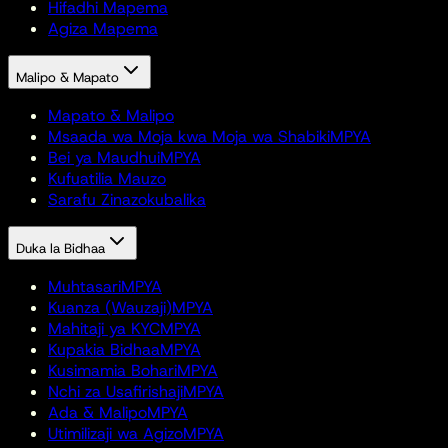
Hifadhi Mapema
Agiza Mapema
Malipo & Mapato
Mapato & Malipo
Msaada wa Moja kwa Moja wa Shabiki
MPYA
Bei ya Maudhui
MPYA
Kufuatilia Mauzo
Sarafu Zinazokubalika
Duka la Bidhaa
Muhtasari
MPYA
Kuanza (Wauzaji)
MPYA
Mahitaji ya KYC
MPYA
Kupakia Bidhaa
MPYA
Kusimamia Bohari
MPYA
Nchi za Usafirishaji
MPYA
Ada & Malipo
MPYA
Utimilizaji wa Agizo
MPYA