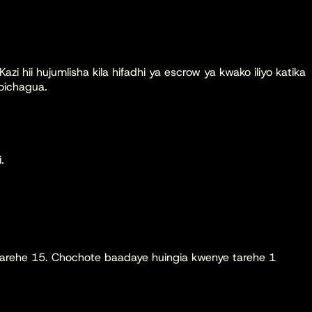
 Kazi hii hujumlisha kila hifadhi ya escrow ya kwako iliyo katika
oichagua.
.
a tarehe 15. Chochote baadaye huingia kwenye tarehe 1