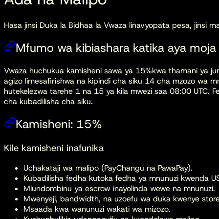
Hasa jinsi Duka la Bidhaa la Vwaza linavyopata pesa, jinsi 
Mfumo wa kibiashara katika aya moja
Vwaza huchukua
kamisheni sawa ya 15%
kwa thamani ya jum
agizo limesafirishwa na kipindi cha siku 14 cha mzozo wa m
hutekelezwa tarehe 1 na 15 ya kila mwezi saa 08:00 UTC.
cha kubadilisha cha siku.
Kamisheni: 15%
Kile kamisheni inafunika
Uchakataji wa malipo (PayChangu na PawaPay).
Kubadilisha fedha kutoka fedha ya mnunuzi kwenda US
Miundombinu ya escrow inayolinda wewe na mnunuzi.
Mwenyeji, bandwidth, na uzoefu wa duka kwenye stor
Msaada kwa wanunuzi wakati wa mizozo.