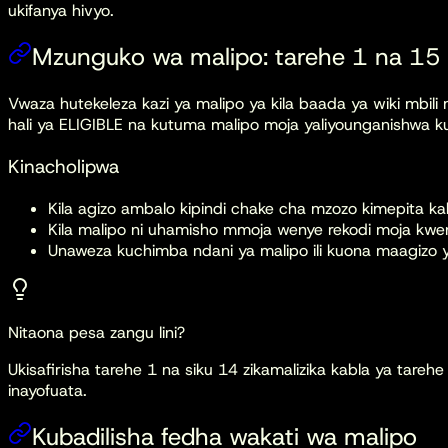
ukifanya hivyo.
Mzunguko wa malipo: tarehe 1 na 15
Vwaza hutekeleza kazi ya malipo ya kila baada ya wiki mbili
hali ya ELIGIBLE na kutuma malipo moja yaliyounganishwa k
Kinacholipwa
Kila agizo ambalo kipindi chake cha mzozo kimepita k
Kila malipo ni uhamisho mmoja wenye rekodi moja kwe
Unaweza kuchimba ndani ya malipo ili kuona maagizo y
Nitaona pesa zangu lini?
Ukisafirisha tarehe 1 na siku 14 zikamalizika kabla ya tar
inayofuata.
Kubadilisha fedha wakati wa malipo