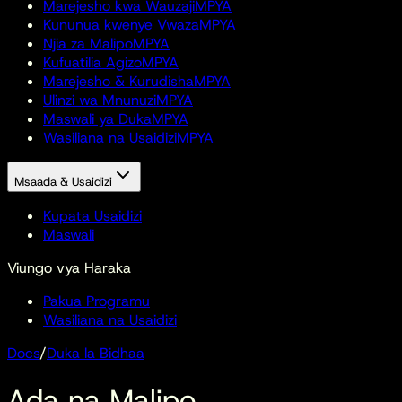
Marejesho kwa Wauzaji
MPYA
Kununua kwenye Vwaza
MPYA
Njia za Malipo
MPYA
Kufuatilia Agizo
MPYA
Marejesho & Kurudisha
MPYA
Ulinzi wa Mnunuzi
MPYA
Maswali ya Duka
MPYA
Wasiliana na Usaidizi
MPYA
Msaada & Usaidizi
Kupata Usaidizi
Maswali
Viungo vya Haraka
Pakua Programu
Wasiliana na Usaidizi
Docs
/
Duka la Bidhaa
Ada na Malipo