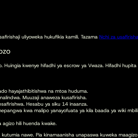
rishaji uliyoweka hukufikia kamili. Tazama
Nchi za usafirish
ozo
Huingia kwenye hifadhi ya escrow ya Vwaza. Hifadhi hupita ka
do hayajathibitishwa na mtoa huduma.
inalindwa. Muuzaji anaweza kusafirisha.
firishwa. Hesabu ya siku 14 inaanza.
mepangwa kwa malipo yanayofuata ya kila baada ya wiki mbili
agizo hili huenda kwake.
ya kutumia nawe. Pia kinamaanisha unapaswa kuweka maagizo