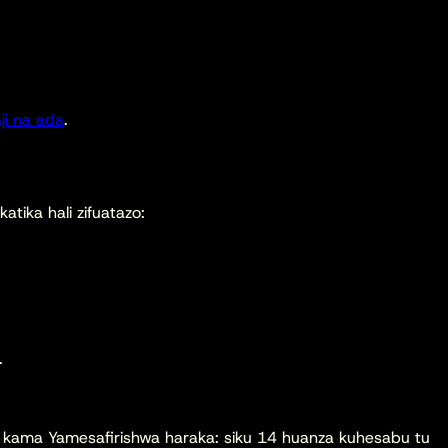
aji na ada
.
tika hali zifuatazo:
.
 kama Yamesafirishwa haraka: siku 14 huanza kuhesabu tu