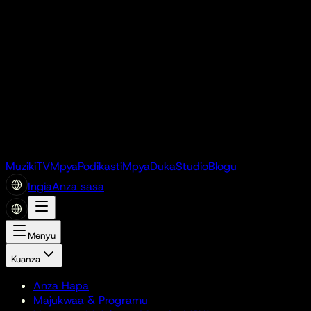
Muziki
TV
Mpya
Podikasti
Mpya
Duka
Studio
Blogu
Ingia
Anza sasa
Menyu
Kuanza
Anza Hapa
Majukwaa & Programu