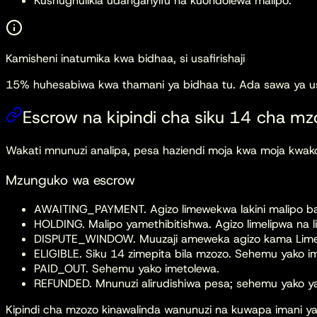
Kushughulikia udanganyifu na kuondolewa malipo.
Kamisheni inatumika kwa bidhaa, si usafirishaji
15% huhesabiwa kwa thamani ya bidhaa tu. Ada sawa ya usafi
Escrow na kipindi cha siku 14 cha mz
Wakati mnunuzi analipa, pesa haziendi moja kwa moja kwako. 
Mzunguko wa escrow
AWAITING_PAYMENT. Agizo limewekwa lakini malipo ba
HOLDING. Malipo yamethibitishwa. Agizo limelipwa na l
DISPUTE_WINDOW. Muuzaji ameweka agizo kama Limesa
ELIGIBLE. Siku 14 zimepita bila mzozo. Sehemu yako i
PAID_OUT. Sehemu yako imetolewa.
REFUNDED. Mnunuzi alirudishiwa pesa; sehemu yako ya 
Kipindi cha mzozo kinawalinda wanunuzi na kuwapa imani 