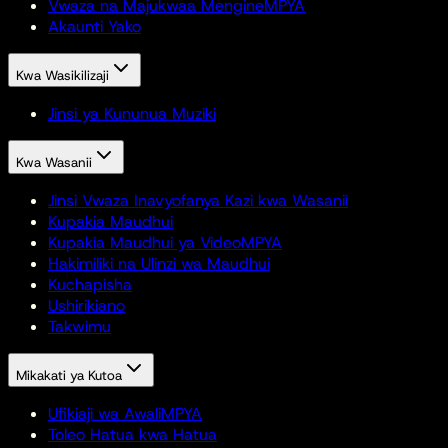
Vwaza na Majukwaa Mengine
MPYA
Akaunti Yako
Kwa Wasikilizaji
Jinsi ya Kununua Muziki
Kwa Wasanii
Jinsi Vwaza Inavyofanya Kazi kwa Wasanii
Kupakia Maudhui
Kupakia Maudhui ya Video
MPYA
Hakimiliki na Ulinzi wa Maudhui
Kuchapisha
Ushirikiano
Takwimu
Mikakati ya Kutoa
Ufikiaji wa Awali
MPYA
Toleo Hatua kwa Hatua