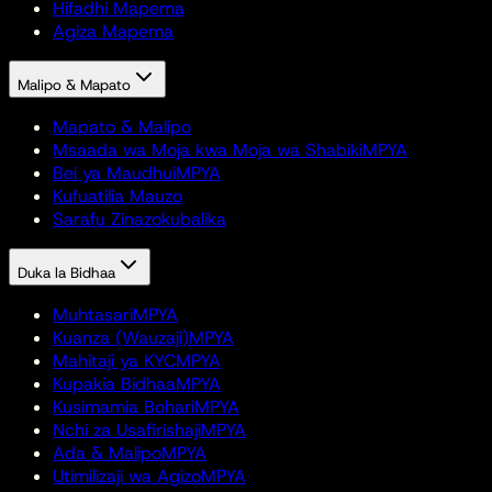
Hifadhi Mapema
Agiza Mapema
Malipo & Mapato
Mapato & Malipo
Msaada wa Moja kwa Moja wa Shabiki
MPYA
Bei ya Maudhui
MPYA
Kufuatilia Mauzo
Sarafu Zinazokubalika
Duka la Bidhaa
Muhtasari
MPYA
Kuanza (Wauzaji)
MPYA
Mahitaji ya KYC
MPYA
Kupakia Bidhaa
MPYA
Kusimamia Bohari
MPYA
Nchi za Usafirishaji
MPYA
Ada & Malipo
MPYA
Utimilizaji wa Agizo
MPYA