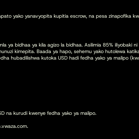
mapato yako yanavyopita kupitia escrow, na pesa zinapofika k
la ya bidhaa ya kila agizo la bidhaa. Asilimia
85%
iliyobaki n
nunuzi kimepita. Baada ya hapo, sehemu yako hutolewa katika
 Fedha hubadilishwa kutoka USD hadi fedha yako ya malipo 
D na kurudi kwenye fedha yako ya malipo.
e.vwaza.com.