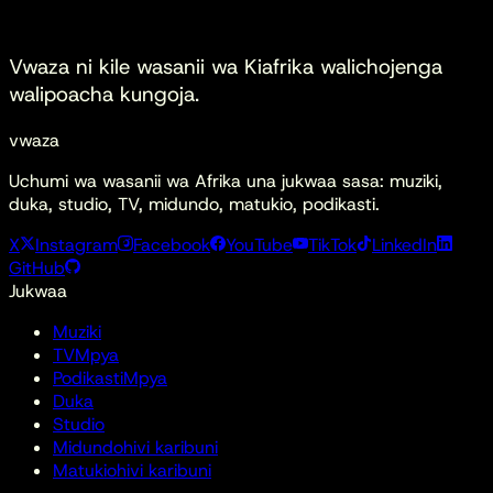
Q4
Vwaza ni kile
wasanii wa Kiafrika walichojenga
walipoacha kungoja.
vwaza
Uchumi wa wasanii wa Afrika una jukwaa sasa: muziki,
duka, studio, TV, midundo, matukio, podikasti.
X
Instagram
Facebook
YouTube
TikTok
LinkedIn
GitHub
Jukwaa
Muziki
TV
Mpya
Podikasti
Mpya
Duka
Studio
Midundo
hivi karibuni
Matukio
hivi karibuni