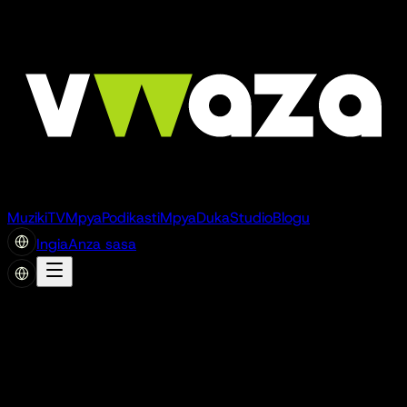
Muziki
TV
Mpya
Podikasti
Mpya
Duka
Studio
Blogu
Ingia
Anza sasa
mani