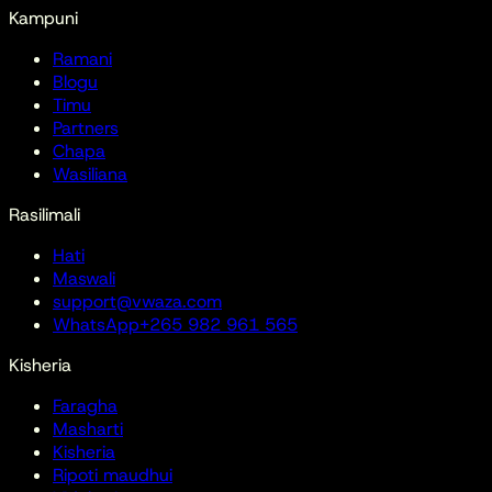
Kampuni
Ramani
Blogu
Timu
Partners
Chapa
Wasiliana
Rasilimali
Hati
Maswali
support@vwaza.com
WhatsApp
+265 982 961 565
Kisheria
Faragha
Masharti
Kisheria
Ripoti maudhui