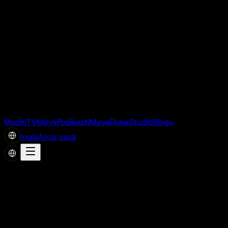
Muziki
TV
Mpya
Podikasti
Mpya
Duka
Studio
Blogu
Ingia
Anza sasa